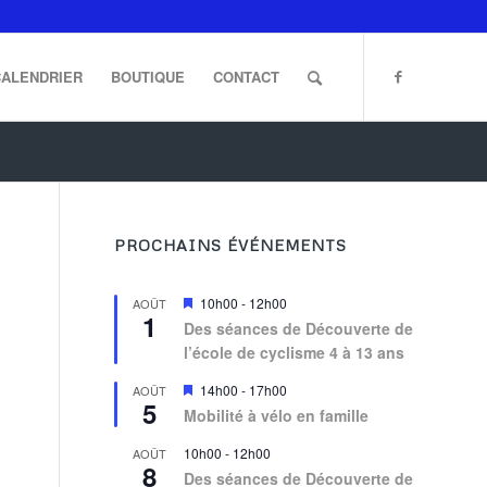
CALENDRIER
BOUTIQUE
CONTACT
PROCHAINS ÉVÉNEMENTS
Mis
10h00
-
12h00
AOÛT
1
en
Des séances de Découverte de
avant
l’école de cyclisme 4 à 13 ans
Mis
14h00
-
17h00
AOÛT
5
en
Mobilité à vélo en famille
avant
10h00
-
12h00
AOÛT
8
Des séances de Découverte de