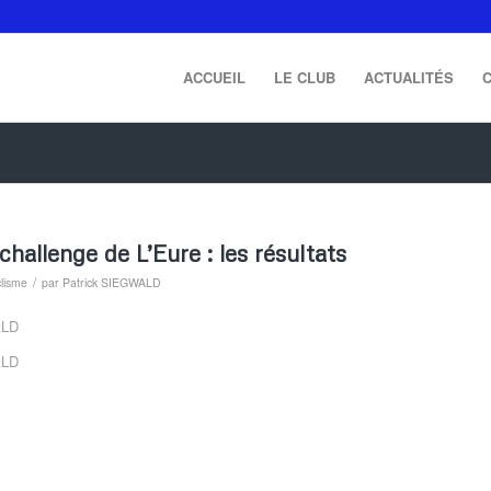
ACCUEIL
LE CLUB
ACTUALITÉS
hallenge de L’Eure : les résultats
/
clisme
par
Patrick SIEGWALD
ALD
ALD