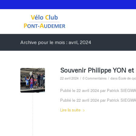
Archive pour le mois : avril, 2024
Souvenir Philippe YON et c
/
/
22 avril 2024
0 Commentaires
dans
École de cy
Publié le 22 avril 2024 par Patrick SIEGW
Publié le 22 avril 2024 par Patrick SIEGW
Lire la suite